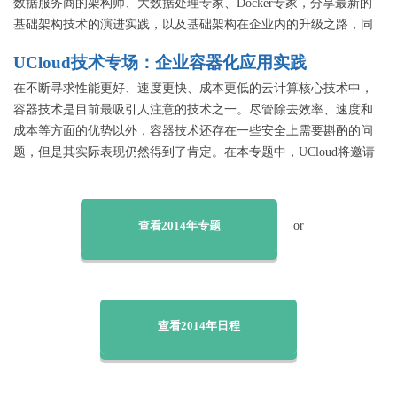
数据服务商的架构师、大数据处理专家、Docker专家，分享最新的
基础架构技术的演进实践，以及基础架构在企业内的升级之路，同
时在网络安全面临严峻考验的前提下，如何找到对策！
UCloud技术专场：企业容器化应用实践
在不断寻求性能更好、速度更快、成本更低的云计算核心技术中，
容器技术是目前最吸引人注意的技术之一。尽管除去效率、速度和
成本等方面的优势以外，容器技术还存在一些安全上需要斟酌的问
题，但是其实际表现仍然得到了肯定。在本专题中，UCloud将邀请
多位容器技术应用实践者，分享企业在容器化过程中的实践经验，
以便可以为即将或正在实施容器化的企业IT管理人员提供技术参
考。
查看2014年专题
or
查看2014年日程