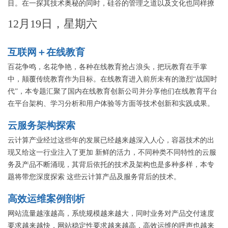
目。在一探其技术奥秘的同时，硅谷的管理之道以及文化也同样撩
拨着中国技术人员的心。本专题将邀请海外技术专家，从对技术的
12月19日，星期六
探求之路以及对硅谷文化的深层次认识揭示硅谷之谜。
互联网＋在线教育
百花争鸣，名花争艳，各种在线教育抢占浪头，把玩教育在手掌
中，颠覆传统教育作为目标。在线教育进入前所未有的激烈“战国时
代”，本专题汇聚了国内在线教育创新公司并分享他们在线教育平台
在平台架构、学习分析和用户体验等方面等技术创新和实践成果。
云服务架构探索
云计算产业经过这些年的发展已经越来越深入人心，容器技术的出
现又给这一行业注入了更加 新鲜的活力，不同种类不同特性的云服
务及产品不断涌现，其背后依托的技术及架构也是多种多样，本专
题将带您深度探索 这些云计算产品及服务背后的技术。
高效运维案例剖析
网站流量越涨越高，系统规模越来越大，同时业务对产品交付速度
要求越来越快，网站稳定性要求越来越高，高效运维的呼声也越来