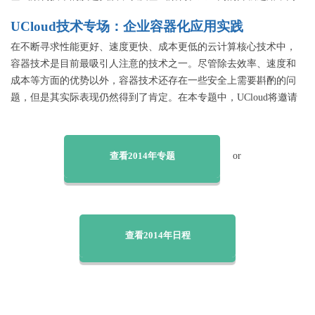
时在网络安全面临严峻考验的前提下，如何找到对策！
UCloud技术专场：企业容器化应用实践
在不断寻求性能更好、速度更快、成本更低的云计算核心技术中，
容器技术是目前最吸引人注意的技术之一。尽管除去效率、速度和
成本等方面的优势以外，容器技术还存在一些安全上需要斟酌的问
题，但是其实际表现仍然得到了肯定。在本专题中，UCloud将邀请
多位容器技术应用实践者，分享企业在容器化过程中的实践经验，
以便可以为即将或正在实施容器化的企业IT管理人员提供技术参
考。
查看2014年专题
or
查看2014年日程