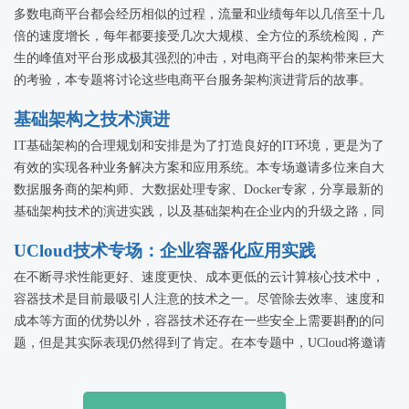
多数电商平台都会经历相似的过程，流量和业绩每年以几倍至十几
倍的速度增长，每年都要接受几次大规模、全方位的系统检阅，产
生的峰值对平台形成极其强烈的冲击，对电商平台的架构带来巨大
的考验，本专题将讨论这些电商平台服务架构演进背后的故事。
基础架构之技术演进
IT基础架构的合理规划和安排是为了打造良好的IT环境，更是为了
有效的实现各种业务解决方案和应用系统。本专场邀请多位来自大
数据服务商的架构师、大数据处理专家、Docker专家，分享最新的
基础架构技术的演进实践，以及基础架构在企业内的升级之路，同
时在网络安全面临严峻考验的前提下，如何找到对策！
UCloud技术专场：企业容器化应用实践
在不断寻求性能更好、速度更快、成本更低的云计算核心技术中，
容器技术是目前最吸引人注意的技术之一。尽管除去效率、速度和
成本等方面的优势以外，容器技术还存在一些安全上需要斟酌的问
题，但是其实际表现仍然得到了肯定。在本专题中，UCloud将邀请
多位容器技术应用实践者，分享企业在容器化过程中的实践经验，
以便可以为即将或正在实施容器化的企业IT管理人员提供技术参
考。