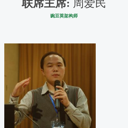
联席主席
:
周爱民
豌豆荚架构师