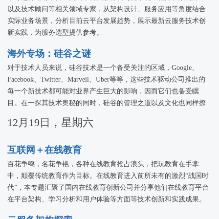
以及技术顾问等相关领域专家，从架构设计、服务应用等角度结合
实际业务场景，分析目前云平台发展趋势，展示最新云服务技术创
新实践，为服务选型提供参考。
海外专场：硅谷之谜
对于技术人员来说，硅谷技术是一个备受关注的区域，Google、
Facebook、Twitter、Marvell、Uber等等，这些技术驱动公司推出的
每一个新技术都可能对业界产生巨大的影响，因而它们也备受瞩
目。在一探其技术奥秘的同时，硅谷的管理之道以及文化也同样撩
拨着中国技术人员的心。本专题将邀请海外技术专家，从对技术的
12月19日，星期六
探求之路以及对硅谷文化的深层次认识揭示硅谷之谜。
互联网＋在线教育
百花争鸣，名花争艳，各种在线教育抢占浪头，把玩教育在手掌
中，颠覆传统教育作为目标。在线教育进入前所未有的激烈“战国时
代”，本专题汇聚了国内在线教育创新公司并分享他们在线教育平台
在平台架构、学习分析和用户体验等方面等技术创新和实践成果。