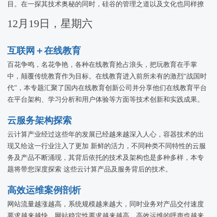
目。在一探其技术奥秘的同时，硅谷的管理之道以及文化也同样撩
拨着中国技术人员的心。本专题将邀请海外技术专家，从对技术的
12月19日，星期六
探求之路以及对硅谷文化的深层次认识揭示硅谷之谜。
互联网＋在线教育
百花争鸣，名花争艳，各种在线教育抢占浪头，把玩教育在手掌
中，颠覆传统教育作为目标。在线教育进入前所未有的激烈“战国时
代”，本专题汇聚了国内在线教育创新公司并分享他们在线教育平台
在平台架构、学习分析和用户体验等方面等技术创新和实践成果。
云服务架构探索
云计算产业经过这些年的发展已经越来越深入人心，容器技术的出
现又给这一行业注入了更加 新鲜的活力，不同种类不同特性的云服
务及产品不断涌现，其背后依托的技术及架构也是多种多样，本专
题将带您深度探索 这些云计算产品及服务背后的技术。
高效运维案例剖析
网站流量越涨越高，系统规模越来越大，同时业务对产品交付速度
要求越来越快，网站稳定性要求越来越高，高效运维的呼声也越来