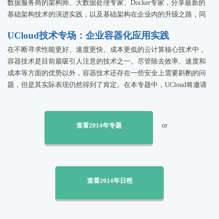
数据服务商的架构师、大数据处理专家、Docker专家，分享最新的
基础架构技术的演进实践，以及基础架构在企业内的升级之路，同
时在网络安全面临严峻考验的前提下，如何找到对策！
UCloud技术专场：企业容器化应用实践
在不断寻求性能更好、速度更快、成本更低的云计算核心技术中，
容器技术是目前最吸引人注意的技术之一。尽管除去效率、速度和
成本等方面的优势以外，容器技术还存在一些安全上需要斟酌的问
题，但是其实际表现仍然得到了肯定。在本专题中，UCloud将邀请
多位容器技术应用实践者，分享企业在容器化过程中的实践经验，
以便可以为即将或正在实施容器化的企业IT管理人员提供技术参
考。
查看2014年专题
or
查看2014年日程