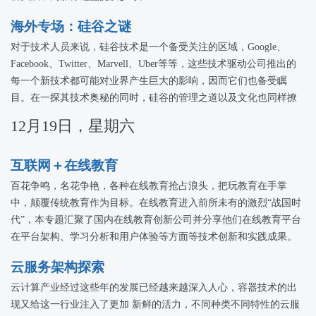
海外专场：硅谷之谜
对于技术人员来说，硅谷技术是一个备受关注的区域，Google、
Facebook、Twitter、Marvell、Uber等等，这些技术驱动公司推出的
每一个新技术都可能对业界产生巨大的影响，因而它们也备受瞩
目。在一探其技术奥秘的同时，硅谷的管理之道以及文化也同样撩
拨着中国技术人员的心。本专题将邀请海外技术专家，从对技术的
12月19日，星期六
探求之路以及对硅谷文化的深层次认识揭示硅谷之谜。
互联网＋在线教育
百花争鸣，名花争艳，各种在线教育抢占浪头，把玩教育在手掌
中，颠覆传统教育作为目标。在线教育进入前所未有的激烈“战国时
代”，本专题汇聚了国内在线教育创新公司并分享他们在线教育平台
在平台架构、学习分析和用户体验等方面等技术创新和实践成果。
云服务架构探索
云计算产业经过这些年的发展已经越来越深入人心，容器技术的出
现又给这一行业注入了更加 新鲜的活力，不同种类不同特性的云服