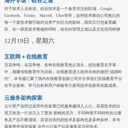
海外专场：硅谷之谜
对于技术人员来说，硅谷技术是一个备受关注的区域，Google、
Facebook、Twitter、Marvell、Uber等等，这些技术驱动公司推出的
每一个新技术都可能对业界产生巨大的影响，因而它们也备受瞩
目。在一探其技术奥秘的同时，硅谷的管理之道以及文化也同样撩
拨着中国技术人员的心。本专题将邀请海外技术专家，从对技术的
12月19日，星期六
探求之路以及对硅谷文化的深层次认识揭示硅谷之谜。
互联网＋在线教育
百花争鸣，名花争艳，各种在线教育抢占浪头，把玩教育在手掌
中，颠覆传统教育作为目标。在线教育进入前所未有的激烈“战国时
代”，本专题汇聚了国内在线教育创新公司并分享他们在线教育平台
在平台架构、学习分析和用户体验等方面等技术创新和实践成果。
云服务架构探索
云计算产业经过这些年的发展已经越来越深入人心，容器技术的出
现又给这一行业注入了更加 新鲜的活力，不同种类不同特性的云服
务及产品不断涌现，其背后依托的技术及架构也是多种多样，本专
题将带您深度探索 这些云计算产品及服务背后的技术。