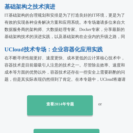
基础架构之技术演进
IT基础架构的合理规划和安排是为了打造良好的IT环境，更是为了
有效的实现各种业务解决方案和应用系统。本专场邀请多位来自大
数据服务商的架构师、大数据处理专家、Docker专家，分享最新的
基础架构技术的演进实践，以及基础架构在企业内的升级之路，同
时在网络安全面临严峻考验的前提下，如何找到对策！
UCloud技术专场：企业容器化应用实践
在不断寻求性能更好、速度更快、成本更低的云计算核心技术中，
容器技术是目前最吸引人注意的技术之一。尽管除去效率、速度和
成本等方面的优势以外，容器技术还存在一些安全上需要斟酌的问
题，但是其实际表现仍然得到了肯定。在本专题中，UCloud将邀请
多位容器技术应用实践者，分享企业在容器化过程中的实践经验，
以便可以为即将或正在实施容器化的企业IT管理人员提供技术参
考。
查看2014年专题
or