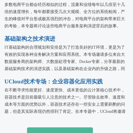
多数电商平台都会经历相似的过程，流量和业绩每年以几倍至十几
倍的速度增长，每年都要接受几次大规模、全方位的系统检阅，产
生的峰值对平台形成极其强烈的冲击，对电商平台的架构带来巨大
的考验，本专题将讨论这些电商平台服务架构演进背后的故事。
基础架构之技术演进
IT基础架构的合理规划和安排是为了打造良好的IT环境，更是为了
有效的实现各种业务解决方案和应用系统。本专场邀请多位来自大
数据服务商的架构师、大数据处理专家、Docker专家，分享最新的
基础架构技术的演进实践，以及基础架构在企业内的升级之路，同
时在网络安全面临严峻考验的前提下，如何找到对策！
UCloud技术专场：企业容器化应用实践
在不断寻求性能更好、速度更快、成本更低的云计算核心技术中，
容器技术是目前最吸引人注意的技术之一。尽管除去效率、速度和
成本等方面的优势以外，容器技术还存在一些安全上需要斟酌的问
题，但是其实际表现仍然得到了肯定。在本专题中，UCloud将邀请
多位容器技术应用实践者，分享企业在容器化过程中的实践经验，
以便可以为即将或正在实施容器化的企业IT管理人员提供技术参
考。