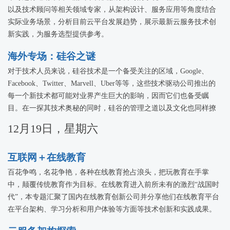
以及技术顾问等相关领域专家，从架构设计、服务应用等角度结合
实际业务场景，分析目前云平台发展趋势，展示最新云服务技术创
新实践，为服务选型提供参考。
海外专场：硅谷之谜
对于技术人员来说，硅谷技术是一个备受关注的区域，Google、
Facebook、Twitter、Marvell、Uber等等，这些技术驱动公司推出的
每一个新技术都可能对业界产生巨大的影响，因而它们也备受瞩
目。在一探其技术奥秘的同时，硅谷的管理之道以及文化也同样撩
拨着中国技术人员的心。本专题将邀请海外技术专家，从对技术的
12月19日，星期六
探求之路以及对硅谷文化的深层次认识揭示硅谷之谜。
互联网＋在线教育
百花争鸣，名花争艳，各种在线教育抢占浪头，把玩教育在手掌
中，颠覆传统教育作为目标。在线教育进入前所未有的激烈“战国时
代”，本专题汇聚了国内在线教育创新公司并分享他们在线教育平台
在平台架构、学习分析和用户体验等方面等技术创新和实践成果。