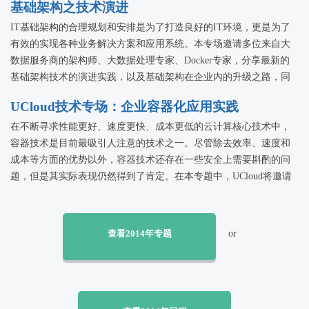
基础架构之技术演进
IT基础架构的合理规划和安排是为了打造良好的IT环境，更是为了
有效的实现各种业务解决方案和应用系统。本专场邀请多位来自大
数据服务商的架构师、大数据处理专家、Docker专家，分享最新的
基础架构技术的演进实践，以及基础架构在企业内的升级之路，同
时在网络安全面临严峻考验的前提下，如何找到对策！
UCloud技术专场：企业容器化应用实践
在不断寻求性能更好、速度更快、成本更低的云计算核心技术中，
容器技术是目前最吸引人注意的技术之一。尽管除去效率、速度和
成本等方面的优势以外，容器技术还存在一些安全上需要斟酌的问
题，但是其实际表现仍然得到了肯定。在本专题中，UCloud将邀请
多位容器技术应用实践者，分享企业在容器化过程中的实践经验，
以便可以为即将或正在实施容器化的企业IT管理人员提供技术参
考。
查看2014年专题
or