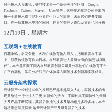
对于技术人员来说，硅谷技术是一个备受关注的区域，Google、
Facebook、Twitter、Marvell、Uber等等，这些技术驱动公司推出的
每一个新技术都可能对业界产生巨大的影响，因而它们也备受瞩
目。在一探其技术奥秘的同时，硅谷的管理之道以及文化也同样撩
拨着中国技术人员的心。本专题将邀请海外技术专家，从对技术的
12月19日，星期六
探求之路以及对硅谷文化的深层次认识揭示硅谷之谜。
互联网＋在线教育
百花争鸣，名花争艳，各种在线教育抢占浪头，把玩教育在手掌
中，颠覆传统教育作为目标。在线教育进入前所未有的激烈“战国时
代”，本专题汇聚了国内在线教育创新公司并分享他们在线教育平台
在平台架构、学习分析和用户体验等方面等技术创新和实践成果。
云服务架构探索
云计算产业经过这些年的发展已经越来越深入人心，容器技术的出
现又给这一行业注入了更加 新鲜的活力，不同种类不同特性的云服
务及产品不断涌现，其背后依托的技术及架构也是多种多样，本专
题将带您深度探索 这些云计算产品及服务背后的技术。