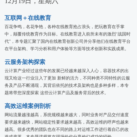
12月19日，星期六
探求之路以及对硅谷文化的深层次认识揭示硅谷之谜。
互联网＋在线教育
百花争鸣，名花争艳，各种在线教育抢占浪头，把玩教育在手掌
中，颠覆传统教育作为目标。在线教育进入前所未有的激烈“战国时
代”，本专题汇聚了国内在线教育创新公司并分享他们在线教育平台
在平台架构、学习分析和用户体验等方面等技术创新和实践成果。
云服务架构探索
云计算产业经过这些年的发展已经越来越深入人心，容器技术的出
现又给这一行业注入了更加 新鲜的活力，不同种类不同特性的云服
务及产品不断涌现，其背后依托的技术及架构也是多种多样，本专
题将带您深度探索 这些云计算产品及服务背后的技术。
高效运维案例剖析
网站流量越涨越高，系统规模越来越大，同时业务对产品交付速度
要求越来越快，网站稳定性要求越来越高，高效运维的呼声也越来
越高。很多优秀的团队也在不同的路上对运维工作进行着自己的改
造或变革，本专题讲师将在现场给你分享他们成功的经验。