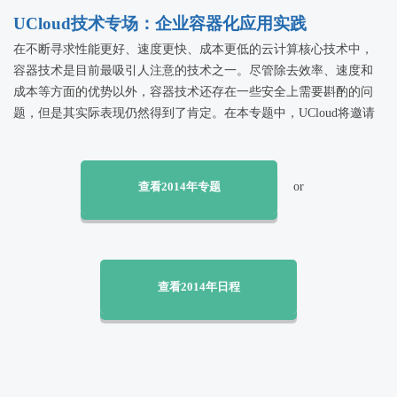
时在网络安全面临严峻考验的前提下，如何找到对策！
UCloud技术专场：企业容器化应用实践
在不断寻求性能更好、速度更快、成本更低的云计算核心技术中，
容器技术是目前最吸引人注意的技术之一。尽管除去效率、速度和
成本等方面的优势以外，容器技术还存在一些安全上需要斟酌的问
题，但是其实际表现仍然得到了肯定。在本专题中，UCloud将邀请
多位容器技术应用实践者，分享企业在容器化过程中的实践经验，
以便可以为即将或正在实施容器化的企业IT管理人员提供技术参
考。
查看2014年专题
or
查看2014年日程