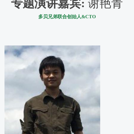
专题演讲嘉宾
:
谢艳青
多贝兄弟联合创始人&CTO