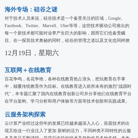
海外专场：硅谷之谜
对于技术人员来说，硅谷技术是一个备受关注的区域，Google、
Facebook、Twitter、Marvell、Uber等等，这些技术驱动公司推出的
每一个新技术都可能对业界产生巨大的影响，因而它们也备受瞩
目。在一探其技术奥秘的同时，硅谷的管理之道以及文化也同样撩
拨着中国技术人员的心。本专题将邀请海外技术专家，从对技术的
12月19日，星期六
探求之路以及对硅谷文化的深层次认识揭示硅谷之谜。
互联网＋在线教育
百花争鸣，名花争艳，各种在线教育抢占浪头，把玩教育在手掌
中，颠覆传统教育作为目标。在线教育进入前所未有的激烈“战国时
代”，本专题汇聚了国内在线教育创新公司并分享他们在线教育平台
在平台架构、学习分析和用户体验等方面等技术创新和实践成果。
云服务架构探索
云计算产业经过这些年的发展已经越来越深入人心，容器技术的出
现又给这一行业注入了更加 新鲜的活力，不同种类不同特性的云服